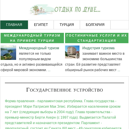
ГЛАВНАЯ
ЕГИПЕТ
ТУРЦИЯ
БОЛГАРИЯ
ЧЕРНОГОРИЯ
НОВОСТНОЙ РАЗДЕЛ
КАРТА САЙТА
МЕЖДУНАРОДНЫЙ ТУРИЗМ
ГОСТИНИЧНЫЕ УСЛУГИ И ИХ
НА ПРИМЕРЕ ТУРЦИИ
СТАНДАРТИЗАЦИЯ
Международный туризм
Индустрия туризма
является не только
занимает важное место в
популярным видом
экономике большинства
отдыха, но и активно развивающейся
стран. Её развитие представляет
сферой мировой экономики.
...
обширный рынок рабочих мест
...
Государственное устройство
Форма правления - парламентская республика. Глава государства -
президент Мэри Патрисия Мак Элис. Избирается населением сроком
на 7 лет (следующие выборы в 2004 году). Глава правительства -
премьер-министр Берти Ахерн (с 1997 года). Выдвигается Палатой
представителей и назначается президентом. Парламент -
двухпалатный, состоит их Сената (60 мест - 49 сенаторов избираются