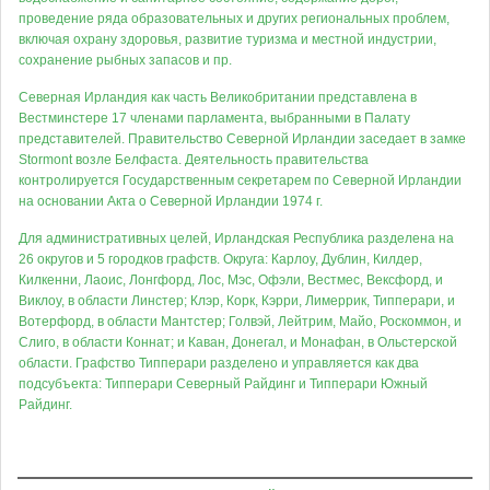
проведение ряда образовательных и других региональных проблем,
включая охрану здоровья, развитие туризма и местной индустрии,
сохранение рыбных запасов и пр.
Северная Ирландия как часть Великобритании представлена в
Вестминстере 17 членами парламента, выбранными в Палату
представителей. Правительство Северной Ирландии заседает в замке
Stormont возле Белфаста. Деятельность правительства
контролируется Государственным секретарем по Северной Ирландии
на основании Акта о Северной Ирландии 1974 г.
Для административных целей, Ирландская Республика разделена на
26 округов и 5 городков графств. Округа: Карлоу, Дублин, Килдер,
Килкенни, Лаоис, Лонгфорд, Лос, Мэс, Офэли, Вестмес, Вексфорд, и
Виклоу, в области Линстер; Клэр, Корк, Кэрри, Лимеррик, Типперари, и
Вотерфорд, в области Мантстер; Голвэй, Лейтрим, Майо, Роскоммон, и
Слиго, в области Коннат; и Каван, Донегал, и Монафан, в Ольстерской
области. Графство Типперари разделено и управляется как два
подсубъекта: Типперари Северный Райдинг и Типперари Южный
Райдинг.