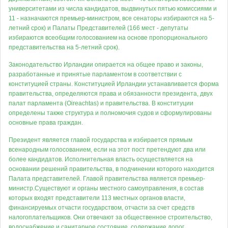
университетами из числа кандидатов, выдвинутых пятью комиссиями и
11 - назначаются премьер-министром, все сенаторы избираются на 5-
летний срок) и Палаты Представителей (166 мест - депутаты
избираются всеобщим голосованием на основе пропорционального
представительства на 5-летний срок).
Законодательство Ирландии опирается на общее право и законы,
разработанные и принятые парламентом в соответствии с
конституцией страны. Конституцией Ирландии устанавливается форма
правительства, определяются права и обязанности президента, двух
палат парламента (Oireachtas) и правительства. В конституции
определены также структура и полномочия судов и сформулированы
основные права граждан.
Президент является главой государства и избирается прямым
всенародным голосованием, если на этот пост претендуют два или
более кандидатов. Исполнительная власть осуществляется на
основании решений правительства, в подчинении которого находится
Палата представителей. Главой правительства является премьер-
министр.Существуют и органы местного самоуправления, в состав
которых входят представители 113 местных органов власти,
финансируемых отчасти государством, отчасти за счет средств
налогоплательщиков. Они отвечают за общественное строительство,
водоснабжение и санитарное состояние, содержание дорог,