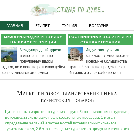
ГЛАВНАЯ
ЕГИПЕТ
ТУРЦИЯ
БОЛГАРИЯ
ЧЕРНОГОРИЯ
НОВОСТНОЙ РАЗДЕЛ
КАРТА САЙТА
МЕЖДУНАРОДНЫЙ ТУРИЗМ
ГОСТИНИЧНЫЕ УСЛУГИ И ИХ
НА ПРИМЕРЕ ТУРЦИИ
СТАНДАРТИЗАЦИЯ
Международный туризм
Индустрия туризма
является не только
занимает важное место в
популярным видом
экономике большинства
отдыха, но и активно развивающейся
стран. Её развитие представляет
сферой мировой экономики.
...
обширный рынок рабочих мест
...
Маркетинговое планирование рынка
туристских товаров
Цикличность в маркетинге туризма – кругооборот в маркетинге туризма,
включающий следующие последовательные процессы. 1-й этап –
определение желаний и потребностей потенциальных клиентов
туристских фирм; 2-й этап – создание туристского продукта и комплекса