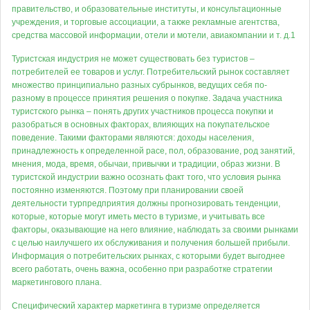
правительство, и образовательные институты, и консультационные
учреждения, и торговые ассоциации, а также рекламные агентства,
средства массовой информации, отели и мотели, авиакомпании и т. д.1
Туристская индустрия не может существовать без туристов –
потребителей ее товаров и услуг. Потребительский рынок составляет
множество принципиально разных субрынков, ведущих себя по-
разному в процессе принятия решения о покупке. Задача участника
туристского рынка – понять других участников процесса покупки и
разобраться в основных факторах, влияющих на покупательское
поведение. Такими факторами являются: доходы населения,
принадлежность к определенной расе, пол, образование, род занятий,
мнения, мода, время, обычаи, привычки и традиции, образ жизни. В
туристской индустрии важно осознать факт того, что условия рынка
постоянно изменяются. Поэтому при планировании своей
деятельности турпредприятия должны прогнозировать тенденции,
которые, которые могут иметь место в туризме, и учитывать все
факторы, оказывающие на него влияние, наблюдать за своими рынками
с целью наилучшего их обслуживания и получения большей прибыли.
Информация о потребительских рынках, с которыми будет выгоднее
всего работать, очень важна, особенно при разработке стратегии
маркетингового плана.
Специфический характер маркетинга в туризме определяется