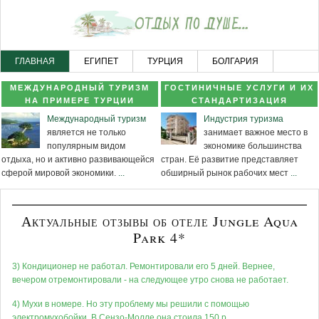
ГЛАВНАЯ
ЕГИПЕТ
ТУРЦИЯ
БОЛГАРИЯ
ЧЕРНОГОРИЯ
НОВОСТНОЙ РАЗДЕЛ
КАРТА САЙТА
МЕЖДУНАРОДНЫЙ ТУРИЗМ
ГОСТИНИЧНЫЕ УСЛУГИ И ИХ
НА ПРИМЕРЕ ТУРЦИИ
СТАНДАРТИЗАЦИЯ
Международный туризм
Индустрия туризма
является не только
занимает важное место в
популярным видом
экономике большинства
отдыха, но и активно развивающейся
стран. Её развитие представляет
сферой мировой экономики.
...
обширный рынок рабочих мест
...
Актуальные отзывы об отеле Jungle Aqua
Park 4*
3) Кондиционер не работал. Ремонтировали его 5 дней. Вернее,
вечером отремонтировали - на следующее утро снова не работает.
4) Мухи в номере. Но эту проблему мы решили с помощью
электромухобойки. В Сензо-Молле она стоила 150 р.