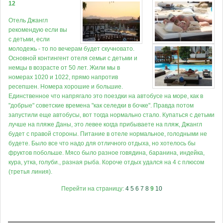
12
Отель Джангл
рекомендую если вы
с детьми, если
молодежь - то по вечерам будет скучновато.
Основной контингент отеля семьи с детьми и
немцы в возрасте от 50 лет. Жили мы в
номерах 1020 и 1022, прямо напротив
ресепшен. Номера хорошие и большие.
Единственное что напрягало это поездки на автобусе на море, как в
"добрые" советские времена "как селедки в бочке". Правда потом
запустили еще автобусы, вот тогда нормально стало. Купаться с детьми
лучше на пляже Даны, это левее когда прибываете на пляж, Джангл
будет с правой стороны. Питание в отеле нормальное, голодными не
будете. Было все что надо для отличного отдыха, но хотелось бы
фруктов побольше. Мясо было разное говядина, баранина, индейка,
кура, утка, голуби., разная рыба. Короче отдых удался на 4 с плюсом
(третья линия).
Перейти на страницу:
4
5
6
7
8
9
10