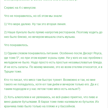
Сервис на 4 с минусом.
Что не понравилось, но об этом мы знали:
1) Что море далеко. Ну так это вторая линия.
2) Наше бунгало было прямо напротив ресторанов. Поэтому ходить до
них было близко, но вечером мешала спать музыка.
Что понравилось.
1) Одним словом понравилось питание. Особенно после Десерт Роуса,
где тоже 5*, но при этом кормят в разы хуже. Ни у кого из нас проблем с
желудком не было. Надо просто есть простые незамысловатые блюда.
И не есть салаты. По моему мнению, это ко всем отелям относится, и в
Турции тоже.
Кто-то писал, что мясо там быстро тухнет. Возможно и так, но мне
такого не попадалось, хотя ел там днём и вечером только его. Да и с
таким подходом и у нас летом тоже мясо есть нельзя?)
2) Хоть алкоголем и не увлекаюсь, но всё-равно приятно, что пиво и
вино давали бутылками. В барах тоже пиво наливали из бутылок. Из
кранчика пиво было только на пляже и у бассейнов.