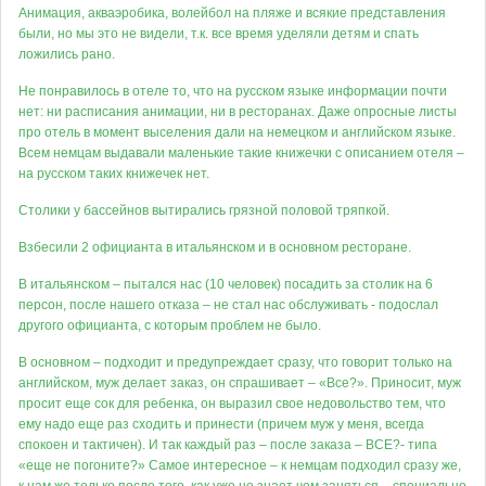
Анимация, акваэробика, волейбол на пляже и всякие представления
были, но мы это не видели, т.к. все время уделяли детям и спать
ложились рано.
Не понравилось в отеле то, что на русском языке информации почти
нет: ни расписания анимации, ни в ресторанах. Даже опросные листы
про отель в момент выселения дали на немецком и английском языке.
Всем немцам выдавали маленькие такие книжечки с описанием отеля –
на русском таких книжечек нет.
Столики у бассейнов вытирались грязной половой тряпкой.
Взбесили 2 официанта в итальянском и в основном ресторане.
В итальянском – пытался нас (10 человек) посадить за столик на 6
персон, после нашего отказа – не стал нас обслуживать - подослал
другого официанта, с которым проблем не было.
В основном – подходит и предупреждает сразу, что говорит только на
английском, муж делает заказ, он спрашивает – «Все?». Приносит, муж
просит еще сок для ребенка, он выразил свое недовольство тем, что
ему надо еще раз сходить и принести (причем муж у меня, всегда
спокоен и тактичен). И так каждый раз – после заказа – ВСЕ?- типа
«еще не погоните?» Самое интересное – к немцам подходил сразу же,