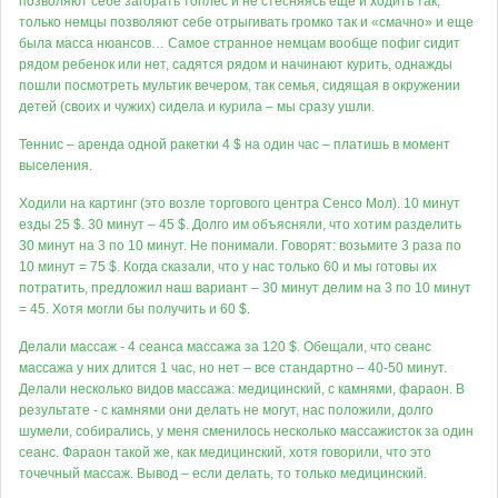
позволяют себе загорать топлес и не стесняясь еще и ходить так,
только немцы позволяют себе отрыгивать громко так и «смачно» и еще
была масса нюансов… Самое странное немцам вообще пофиг сидит
рядом ребенок или нет, садятся рядом и начинают курить, однажды
пошли посмотреть мультик вечером, так семья, сидящая в окружении
детей (своих и чужих) сидела и курила – мы сразу ушли.
Теннис – аренда одной ракетки 4 $ на один час – платишь в момент
выселения.
Ходили на картинг (это возле торгового центра Сенсо Мол). 10 минут
езды 25 $. 30 минут – 45 $. Долго им объясняли, что хотим разделить
30 минут на 3 по 10 минут. Не понимали. Говорят: возьмите 3 раза по
10 минут = 75 $. Когда сказали, что у нас только 60 и мы готовы их
потратить, предложил наш вариант – 30 минут делим на 3 по 10 минут
= 45. Хотя могли бы получить и 60 $.
Делали массаж - 4 сеанса массажа за 120 $. Обещали, что сеанс
массажа у них длится 1 час, но нет – все стандартно – 40-50 минут.
Делали несколько видов массажа: медицинский, с камнями, фараон. В
результате - с камнями они делать не могут, нас положили, долго
шумели, собирались, у меня сменилось несколько массажисток за один
сеанс. Фараон такой же, как медицинский, хотя говорили, что это
точечный массаж. Вывод – если делать, то только медицинский.