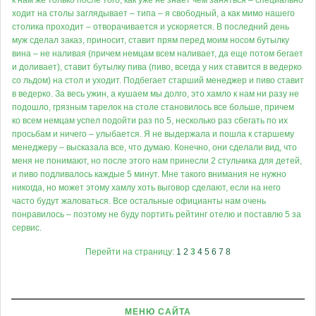
к нам же только после того, как уже не знает чем заняться – специально
ходит на столы заглядывает – типа – я свободный, а как мимо нашего
столика проходит – отворачивается и ускоряется. В последний день
муж сделал заказ, приносит, ставит прям перед моим носом бутылку
вина – не наливая (причем немцам всем наливает, да еще потом бегает
и доливает), ставит бутылку пива (пиво, всегда у них ставится в ведерко
со льдом) на стол и уходит. Подбегает старший менеджер и пиво ставит
в ведерко. За весь ужин, а кушаем мы долго, это хамло к нам ни разу не
подошло, грязным тарелок на столе становилось все больше, причем
ко всем немцам успел подойти раз по 5, несколько раз сбегать по их
просьбам и ничего – улыбается. Я не выдержала и пошла к старшему
менеджеру – высказала все, что думаю. Конечно, они сделали вид, что
меня не понимают, но после этого нам принесли 2 стульчика для детей,
и пиво подливалось каждые 5 минут. Мне такого внимания не нужно
никогда, но может этому хамлу хоть выговор сделают, если на него
часто будут жаловаться. Все остальные официанты нам очень
понравилось – поэтому не буду портить рейтинг отелю и поставлю 5 за
сервис.
Перейти на страницу:
1
2
3
4
5
6
7
8
МЕНЮ САЙТА