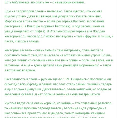
Есть библиотека, но опять же – с немецкими книгами.
Еды на территории отеля – немерено. Такое чувство, что кормят
круглосуточно. Даже в 8 вечера мы умудрялись кушать блинчики.
Мороженое в трех местах – возле ресторана Кастело, в основном
ресторане (Ла Клеф Де л,ориент Ресторан), и под ресепшином на
улице (недалеко от лифта). В Итальянском ресторане (Ле Жарден
Ресторан) с 15 часов до 17 можно перекусить – там и фрукты, и пицца, и
паста, и вторые блюда.
Ресторан Кастело – очень любили там завтракать, отличается от
основного только тем, что в Кастело не готовят блинчики утром. Возле
него (не помню со скольки) начинают печь блины – большие такие, как в
кафешках. А еще – здесь делают сами рожки для мороженного – такое
я встречаю впервые.
Заселенность в отеле – русских где-то 10%. Общались с москвичом, он
объездил всю Хургаду и решил, что этот отель самый лучший и теперь
ездит только в Дану Бич. Действительно, отель неплохой, но осадок от
заселения остался, и нет больше желания сюда возвращаться.
Русские ведут себя очень хорошо, но немцы – это отдельный разговор:
то немецкий мужчина переодевается у бассейна сидя у прохода на
шезлонге– все прелести его я увидела, только немецкие женщины