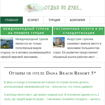
ГЛАВНАЯ
ЕГИПЕТ
ТУРЦИЯ
БОЛГАРИЯ
ЧЕРНОГОРИЯ
НОВОСТНОЙ РАЗДЕЛ
КАРТА САЙТА
МЕЖДУНАРОДНЫЙ ТУРИЗМ
ГОСТИНИЧНЫЕ УСЛУГИ И ИХ
НА ПРИМЕРЕ ТУРЦИИ
СТАНДАРТИЗАЦИЯ
Международный туризм
Индустрия туризма
является не только
занимает важное место в
популярным видом
экономике большинства
отдыха, но и активно развивающейся
стран. Её развитие представляет
сферой мировой экономики.
...
обширный рынок рабочих мест
...
Отзывы об отеле Dana Beach Resort 5*
В день отъезда в основном ресторане по утрам начали делать
апельсиновый свежевыжатый сок – бесплатно, что очень удивило.
А вообще много мест, где можно уединиться. В основном здании есть 2
зала, где людей видели редко – там можно спокойно посидеть – выпить.