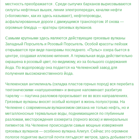
местность преображается . Среди сыпучих барханов вырисовываются
силуэты нефтяных вышек, линии электропередач, качалки нефти
(«богомолки», как их здесь называют), нефтепроводы,
асфальтированные дороги с движущимся транспортом. И снова —
огромные блюдца — кратеры грязевых вулканов.
Самыми крупными здесь являются действующие грязевые вулканы
Западный Порсыгель и Розовый Порсыгель. Особой красоты пейзаж
открывается при виде панорамы последнего. «Пульс» озера бьется в
центре, создавая иллюзию кипения. А термальная вода действительно
окрашена в розовый цвет, по-видимому, из-за большого содержания
йода. По водопроводу она подается на Челекенский завод для
получения высококачественного йода.
Челекенская антиклиналь (складка пластов горных пород) вся перебита
тектоническими «напушениями» и внешне напоминает разбитую
тарелку — паутина разломов прорезывает ее во всех направлениях.
Грязевые вулканы вносят особый колорит в жизнь полуострова. На
Челекене с современным вулканизмом связана не только нефть, но и
металлоносные термальные воды, поднимающиеся по глубинным
разломам, месторождения озокерита (горного воска) и минеральных
пигментов. На Челекене происходили самые мощные извержения
грязевых вулканов — особенно вулкана Алигул. Сейчас это огромное
пологое поднятие высотой почти пятьдесят метров, здесь добывается