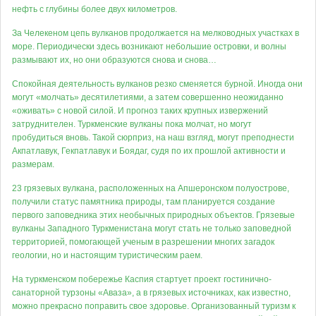
нефть с глубины более двух километров.
За Челекеном цепь вулканов продолжается на мелководных участках в
море. Периодически здесь возникают небольшие островки, и волны
размывают их, но они образуются снова и снова…
Спокойная деятельность вулканов резко сменяется бурной. Иногда они
могут «молчать» десятилетиями, а затем совершенно неожиданно
«оживать» с новой силой. И прогноз таких крупных извержений
затруднителен. Туркменские вулканы пока молчат, но могут
пробудиться вновь. Такой сюрприз, на наш взгляд, могут преподнести
Акпатлавук, Гекпатлавук и Боядаг, судя по их прошлой активности и
размерам.
23 грязевых вулкана, расположенных на Апшеронском полуострове,
получили статус памятника природы, там планируется создание
первого заповедника этих необычных природных объектов. Грязевые
вулканы Западного Туркменистана могут стать не только заповедной
территорией, помогающей ученым в разрешении многих загадок
геологии, но и настоящим туристическим раем.
На туркменском побережье Каспия стартует проект гостинично-
санаторной турзоны «Аваза», а в грязевых источниках, как известно,
можно прекрасно поправить свое здоровье. Организованный туризм к