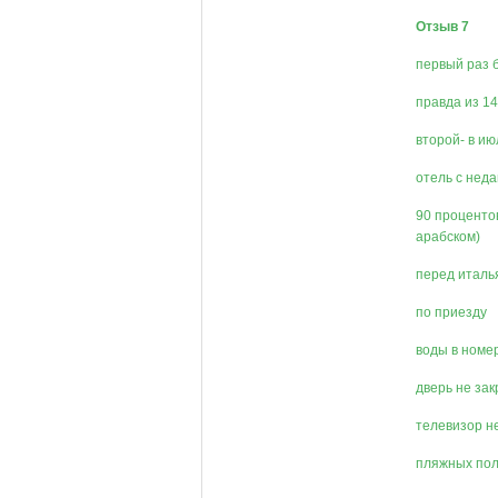
Отзыв 7
первый раз 
правда из 14
второй- в ию
отель с нед
90 проценто
арабском)
перед италь
по приезду
воды в номе
дверь не за
телевизор н
пляжных пол