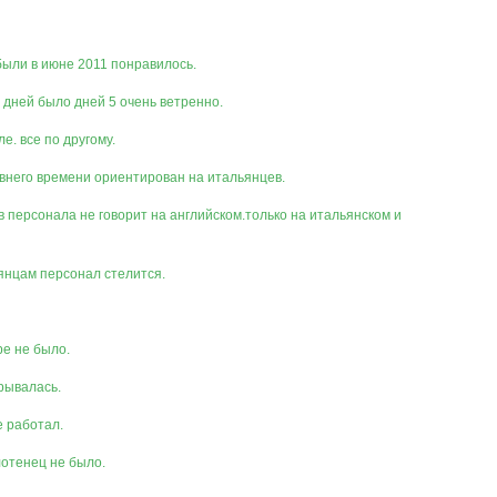
были в июне 2011 понравилось.
 дней было дней 5 очень ветренно.
ле. все по другому.
авнего времени ориентирован на итальянцев.
в персонала не говорит на английском.только на итальянском и
янцам персонал стелится.
ре не было.
крывалась.
е работал.
отенец не было.