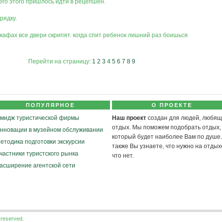
его этого пришлось идти в рецепшен.
рядку.
кафах все двери скрипят. когда спит ребенок лишний раз боишься
Перейти на страницу:
1
2
3
4
5
6
7
8
9
ПОПУЛЯРНОЕ
О ПРОЕКТЕ
мидж туристической фирмы
Наш проект
создан для людей, любящ
отдых. Мы поможем подобрать отдых,
нновации в музейном обслуживании
который будет наиболее Вам по душе.
етодика подготовки экскурсии
также Вы узнаете, что нужно на отдыхе
частники туристского рынка
что нет.
асширение агентской сети
s reserved.