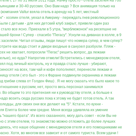
теле с 17 по 31 июля 2011 года. Начну просто - отель заселен на 700
ьянцами и 30-40 русских. Оно Вам надо ? Вся анимация только на
(компания Valtur взяла отель в аренду на 5 лет, местный
" - хозяин отеля, уехал в Америку - переждать гнев революционного
Были с детьми - для них детский клуб закрыт, привели один раз
стало все ясно. Приехали в 5 утра, "верблюжонок" на ресепшне не
ашей брони ! Супер - спасибо "Пегасу". Уснули на диванах в холле, в 9
к заселили. Читал отзывы, люди пишут что номера супер, в чем супер?
трите как вода стоит и двери входные в санузел разбухли. Пляж -
сех не хватает, попросили "Пегас" решить вопрос, да лежаки
белые), но куда? Напротив отмели! Встретились с менеджером отеля,
ял под личный контроль, ну и правда стало лучше - убирают,
риносят на всех, там чай и кофе пополняют, перенесли лежаки и
ницу отеля ( кто был - это к Фаране подвинули охранника и лежаки
д грибки слева от Голден Фиш) . Я не могу сказать что было какое то
отношение к русским, нет, просто весь персонал занимался
 Во общем то это притензия ни к руководству отеля, а больше к
 надо возить сюда русских пока к этому не будет готов отель. А так
лодцы, для своих они все делают на "5". Кстати, по кухни -
для Египта более чем средне. Меня всегда удивляла их умение
 "нашего брата". Из всего сказанного, могу дать совет - если Вы не
но с этим отелем, то знакомство можно отложить до более лучших
адеюсь, что наше общение с менеджером отеля и его помощниками не
сно. Хотя, во многом все зависит и от самого туриста. Всем удачи !