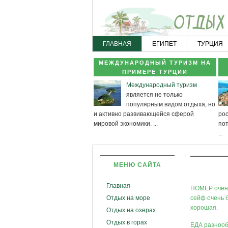
ГЛАВНАЯ
ЕГИПЕТ
ТУРЦИЯ
МЕЖДУНАРОДНЫЙ ТУРИЗМ НА
ПРИМЕРЕ ТУРЦИИ
Международный туризм
является не только
популярным видом отдыха, но
и активно развивающейся сферой
рос
мировой экономики.
...
по
...
МЕНЮ САЙТА
Главная
НОМЕР очень
Отдых на море
сейф очень б
хорошая.
Отдых на озерах
Отдых в горах
ЕДА разнообр