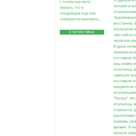
Отдыхали в о
с точностью могут
человек итал
сказать, что в
итальянском 
следующем году они
"верблюжонок
собираются выезжать
...
восстания). 
послушали и 
СТАТИСТИКА
смог найти н
часов кое-ка
В душе посмо
лежаков на в
поставили (
наш номер вз
полотенца п
сдвинули гра
поставили по
предвзятое 
итальянцами.
"Пегасу". Ни
итальянцы мо
стараются, 
распознавать
знакомы лич
времен. Я н
прошло напра