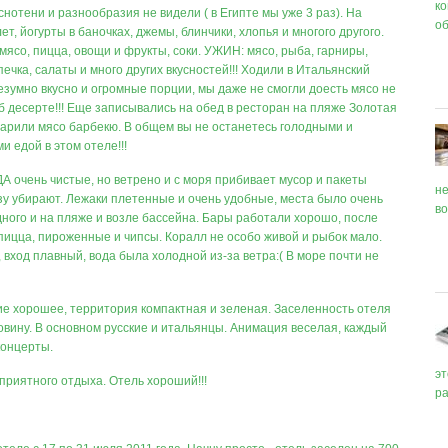
к
снотени и разнообразия не видели ( в Египте мы уже 3 раз). На
о
т, йогурты в баночках, джемы, блинчики, хлопья и многого другого.
мясо, пицца, овощи и фрукты, соки. УЖИН: мясо, рыба, гарниры,
печка, салаты и много других вкусностей!!! Ходили в Итальянский
езумно вкусно и огромные порции, мы даже не смогли доесть мясо не
б десерте!!! Еще записывались на обед в ресторан на пляже Золотая
жарили мясо барбекю. В общем вы не останетесь голодными и
 едой в этом отеле!!!
 очень чистые, но ветрено и с моря прибивает мусор и пакеты
не
зу убирают. Лежаки плетенные и очень удобные, места было очень
во
дного и на пляже и возле бассейна. Бары работали хорошо, после
пицца, пироженные и чипсы. Коралл не особо живой и рыбок мало.
 вход плавный, вода была холодной из-за ветра:( В море почти не
е хорошее, территория компактная и зеленая. Заселенность отеля
овину. В основном русские и итальянцы. Анимация веселая, каждый
концерты.
эт
приятного отдыха. Отель хороший!!!
р