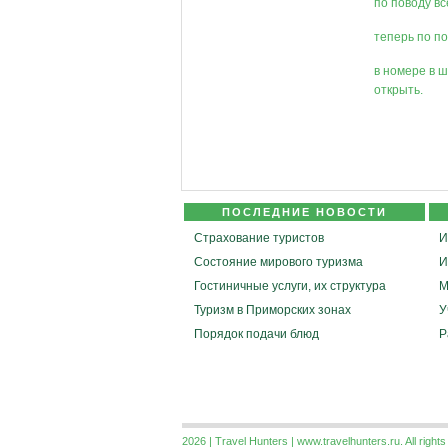
по поводу вс
теперь по по
в номере в ш
открыть.
ПОСЛЕДНИЕ НОВОСТИ
Страхование туристов
И
Состояние мирового туризма
И
Гостиничные услуги, их структура
М
Туризм в Приморских зонах
У
Порядок подачи блюд
Р
2026 | Travel Hunters | www.travelhunters.ru. All right