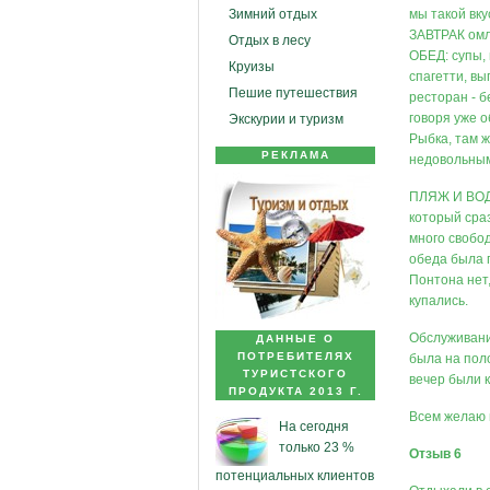
Зимний отдых
мы такой вку
ЗАВТРАК омле
Отдых в лесу
ОБЕД: супы, 
Круизы
спагетти, вы
Пешие путешествия
ресторан - б
говоря уже о
Экскурии и туризм
Рыбка, там 
РЕКЛАМА
недовольными
ПЛЯЖ И ВОДА
который сра
много свобо
обеда была 
Понтона нет,
купались.
Обслуживани
ДАННЫЕ О
ПОТРЕБИТЕЛЯХ
была на пол
ТУРИСТСКОГО
вечер были 
ПРОДУКТА 2013 Г.
Всем желаю 
На сегодня
только 23 %
Отзыв 6
потенциальных клиентов