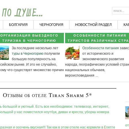
БОЛГАРИЯ
ЧЕРНОГОРИЯ
НОВОСТНОЙ РАЗДЕЛ
КА
ОРГАНИЗАЦИЯ ВЫЕЗДНОГО
ОСОБЕННОСТИ ПИТАНИЯ
ТУРИЗМА В ЧЕРНОГОРИЮ
ТУРИСТОВ РАЗЛИЧНЫХ СТР
За последние несколько лет
Особенности питания
завис
туры в Черногорию
получили
от исторического и
большую популярность на
экономического развития
сийском рынке. И это не случайно,
народа, географических условий стра
тому что существует множество причин
национальных обычаев,
вероисповедания
...
Отзывы об отеле Tiran Sharm 5*
 большой и уютный. Есть все необходимое: телевизор, интернет,
ольшой у нас поместился ноутбук, диван и кресла; уборка номера
о
азная и ооочень вкусная!!! Так как в этом отеле нас кормили в Египте