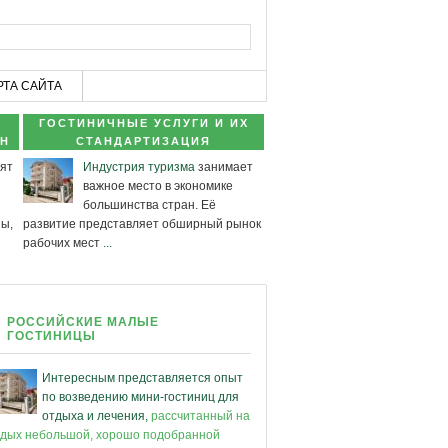
РТА САЙТА
ГОСТИНИЧНЫЕ УСЛУГИ И ИХ
АН
СТАНДАРТИЗАЦИЯ
ят
Индустрия туризма
занимает
важное место в экономике
большинства стран. Её
ны,
развитие представляет обширный рынок
рабочих мест
...
РОССИЙСКИЕ МАЛЫЕ
ГОСТИНИЦЫ
Интересным представляется опыт
по возведению мини-гостиниц для
отдыха и лечения,
рассчитанный на
тдых небольшой, хорошо подобранной