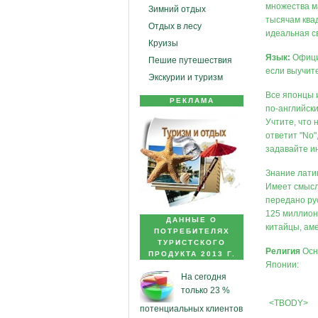
множества м
Зимний отдых
тысячам ква
Отдых в лесу
идеальная с
Круизы
Язык:
Официа
Пешие путешествия
если выучит
Экскурии и туризм
Все японцы и
РЕКЛАМА
по-английски
Учтите, что 
ответит "No"
задавайте и
Знание лати
Имеет смысл
передано ру
125 миллион
ДАННЫЕ О
китайцы, ам
ПОТРЕБИТЕЛЯХ
ТУРИСТСКОГО
Религия
Осн
ПРОДУКТА 2013 Г.
Японии:
На сегодня
только 23 %
<TBODY>
потенциальных клиентов