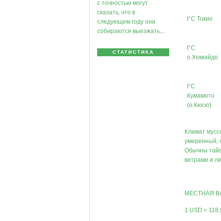
с точностью могут
сказать, что в
t°C Токио
следующем году они
собираются выезжать
...
t°C
СТАТИСТИКА
о.Хоккайдо
t°C
Кумамото
(о.Кюсю)
Климат мусс
умеренный, 
Обычны тайф
ветрами и л
МЕСТНАЯ ВАЛ
1 USD = 118,