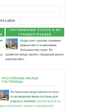
РТА САЙТА
ГОСТИНИЧНЫЕ УСЛУГИ И ИХ
АН
СТАНДАРТИЗАЦИЯ
ят
Индустрия туризма
занимает
важное место в экономике
большинства стран. Её
ны,
развитие представляет обширный рынок
рабочих мест
...
РОССИЙСКИЕ МАЛЫЕ
ГОСТИНИЦЫ
Интересным представляется опыт
по возведению мини-гостиниц для
отдыха и лечения,
рассчитанный на
тдых небольшой, хорошо подобранной