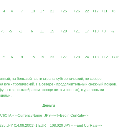
+4
+4
+7
+13
+17
+21
+25
+26
+22
+17
+11
+6
-5
-5
-1
+6
+11
+15
+20
+21
+17
+10
+3
-2
+5
+6
+9
+15
+19
+23
+27
+28
+24
+18
+12
+7</TBODY
онный, на большей части страны субтропический, не севере
на юге - тропический. На севере - продолжительный снежный покров.
уны (главным образом в конце лета и осенью), с ураганными
ивнями.
Деньги
ЮТА <!--CurrencyName=JPY--><!--Begin CurRate-->
925 JPY (14.09.2001) 1 EUR = 108,020 JPY <!--End CurRate-->