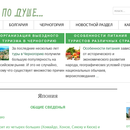
БОЛГАРИЯ
ЧЕРНОГОРИЯ
НОВОСТНОЙ РАЗДЕЛ
КА
ОРГАНИЗАЦИЯ ВЫЕЗДНОГО
ОСОБЕННОСТИ ПИТАНИЯ
ТУРИЗМА В ЧЕРНОГОРИЮ
ТУРИСТОВ РАЗЛИЧНЫХ СТР
За последние несколько лет
Особенности питания
завис
туры в Черногорию
получили
от исторического и
большую популярность на
экономического развития
сийском рынке. И это не случайно,
народа, географических условий стра
тому что существует множество причин
национальных обычаев,
вероисповедания
...
Япония
ОБЩИЕ СВЕДЕНЬЯ
кио
о
оит из четырех больших (Хоккайдо, Хонсю, Сикоку и Кюсю) и