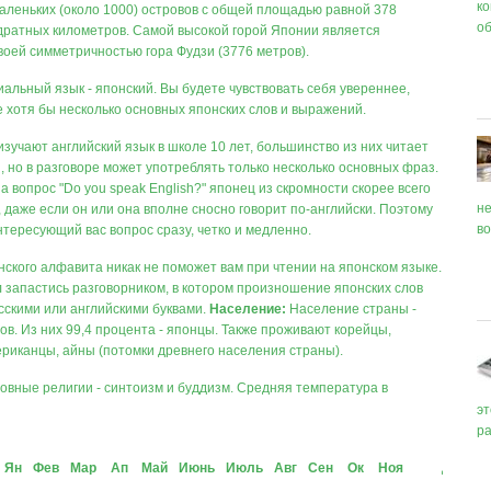
к
аленьких (около 1000) островов с общей площадью равной 378
о
дратных километров. Самой высокой горой Японии является
воей симметричностью гора Фудзи (3776 метров).
льный язык - японский. Вы будете чувствовать себя увереннее,
е хотя бы несколько основных японских слов и выражений.
зучают английский язык в школе 10 лет, большинство из них читает
, но в разговоре может употреблять только несколько основных фраз.
на вопрос "Do you speak English?" японец из скромности скорее всего
не
, даже если он или она вполне сносно говорит по-английски. Поэтому
во
нтересующий вас вопрос сразу, четко и медленно.
нского алфавита никак не поможет вам при чтении на японском языке.
 запастись разговорником, в котором произношение японских слов
сскими или английскими буквами.
Население:
Население страны -
ов. Из них 99,4 процента - японцы. Также проживают корейцы,
ериканцы, айны (потомки древнего населения страны).
овные религии - синтоизм и буддизм. Средняя температура в
эт
р
Ян
Фев
Мар
Ап
Май
Июнь
Июль
Авг
Сен
Ок
Ноя
Дек