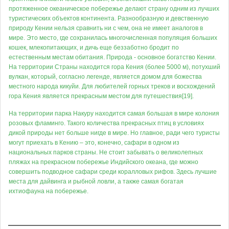
протяженное океаническое побережье делают страну одним из лучших
туристических объектов континента. Разнообразную и девственную
природу Кении нельзя сравнить ни с чем, она не имеет аналогов в
мире. Это место, где сохранилась многочисленная популяция больших
кошек, млекопитающих, и дичь еще беззаботно бродит по
естественным местам обитания. Природа - основное богатство Кении.
На территории Страны находится гора Кения (более 5000 м), потухший
вулкан, который, согласно легенде, является домом для божества
местного народа кикуйи. Для любителей горных треков и восхождений
гора Кения является прекрасным местом для путешествия[19].
На территории парка Накуру находится самая большая в мире колония
розовых фламинго. Такого количества прекрасных птиц в условиях
дикой природы нет больше нигде в мире. Но главное, ради чего туристы
могут приехать в Кению – это, конечно, сафари в одном из
национальных парков страны. Не стоит забывать о великолепных
пляжах на прекрасном побережье Индийского океана, где можно
совершить подводное сафари среди коралловых рифов. Здесь лучшие
места для дайвинга и рыбной ловли, а также самая богатая
ихтиофауна на побережье.