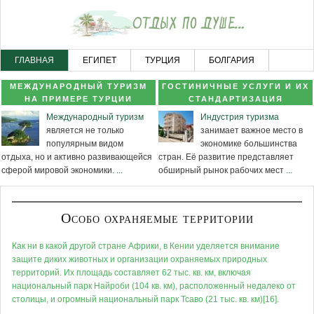
ГЛАВНАЯ
ЕГИПЕТ
ТУРЦИЯ
БОЛГАРИЯ
ЧЕРНОГОРИЯ
НОВОСТНОЙ РАЗДЕЛ
КАРТА САЙТА
МЕЖДУНАРОДНЫЙ ТУРИЗМ
ГОСТИНИЧНЫЕ УСЛУГИ И ИХ
НА ПРИМЕРЕ ТУРЦИИ
СТАНДАРТИЗАЦИЯ
Международный туризм
Индустрия туризма
является не только
занимает важное место в
популярным видом
экономике большинства
отдыха, но и активно развивающейся
стран. Её развитие представляет
сферой мировой экономики.
...
обширный рынок рабочих мест
...
Особо охраняемые территории
Как ни в какой другой стране Африки, в Кении уделяется внимание
защите диких животных и организации охраняемых природных
территорий. Их площадь составляет 62 тыс. кв. км, включая
национальный парк Найроби (104 кв. км), расположенный недалеко от
столицы, и огромный национальный парк Тсаво (21 тыс. кв. км)[16].