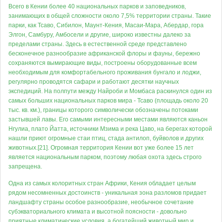
Всего в Кении более 40 национальных парков и заповедников,
занимающих в общей сложности около 7,5% территории страны. Такие
парки, как Тсаво, Сибилон, Маунт-Кения, Масаи-Мара, Абердар, гора
Элгон, Самбуру, Амбосели и другие, широко известны далеко за
пределами страны. Здесь в естественной среде представлено
бесконечное разнообразие африканской флоры и фауны, бережно
сохраняются вымирающие виды, построены оборудованные всем
необходимым для комфортабельного проживания бунгало и лоджи,
регулярно проводятся сафари и работают десятки научных
экспедиций. На полпути между Найроби и Момбаса раскинулся один из
самых больших национальных парков мира - Тсаво (площадь около 20
тыс. кв. км.), границы которого символически обозначены потоками
застывшей лавы. Его самыми интересными местами являются каньон
Нгулиа, плато Йатта, источники Мзима и река Цаво, на берегах которой
нашли приют огромные стаи птиц, стада антилоп, буйволов и других
животных.[21]. Огромная территория Кении вот уже более 15 лет
является национальным парком, поэтому любая охота здесь строго
запрещена.
Одна из самых колоритных стран Африки, Кения обладает целым
рядом несомненных достоинств - уникальная зона разломов придает
ландшафту страны особое разнообразие, необычное сочетание
субэкваториального климата и высотной поясности - довольно
приятные климатические условия, а богатейший животный мир и