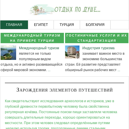
ГЛАВНАЯ
ЕГИПЕТ
ТУРЦИЯ
БОЛГАРИЯ
ЧЕРНОГОРИЯ
НОВОСТНОЙ РАЗДЕЛ
КАРТА САЙТА
МЕЖДУНАРОДНЫЙ ТУРИЗМ
ГОСТИНИЧНЫЕ УСЛУГИ И ИХ
НА ПРИМЕРЕ ТУРЦИИ
СТАНДАРТИЗАЦИЯ
Международный туризм
Индустрия туризма
является не только
занимает важное место в
популярным видом
экономике большинства
отдыха, но и активно развивающейся
стран. Её развитие представляет
сферой мировой экономики.
...
обширный рынок рабочих мест
...
Зарождения элементов путешествий
Как свидетельствуют исследования археологов и историков, уже в
глубокой древности первобытному человеку была свойственна
регулярная кочёвка. Постоянные поиски пищи заставляли человека
совершать длительные переходы, хорошо ориентироваться на
местности. При этом человек следовал определёнными путями
,нередко используя тропки, протопленные дикими стадными