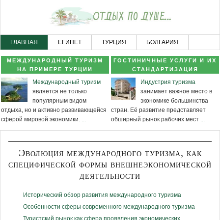
ГЛАВНАЯ
ЕГИПЕТ
ТУРЦИЯ
БОЛГАРИЯ
ЧЕРНОГОРИЯ
НОВОСТНОЙ РАЗДЕЛ
КАРТА САЙТА
МЕЖДУНАРОДНЫЙ ТУРИЗМ
ГОСТИНИЧНЫЕ УСЛУГИ И ИХ
НА ПРИМЕРЕ ТУРЦИИ
СТАНДАРТИЗАЦИЯ
Международный туризм
Индустрия туризма
является не только
занимает важное место в
популярным видом
экономике большинства
отдыха, но и активно развивающейся
стран. Её развитие представляет
сферой мировой экономики.
...
обширный рынок рабочих мест
...
Эволюция международного туризма, как
специфической формы внешнеэкономической
деятельности
Исторический обзор развития международного туризма
Особенности сферы современного международного туризма
Туристский рынок как сфера проявления экономических